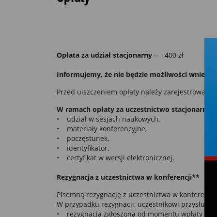
Opłata za udział stacjonarny
— 400 zł
Informujemy, że nie będzie możliwości wniesieni
Przed uiszczeniem opłaty należy zarejestrować s
W ramach opłaty za uczestnictwo stacjonarne 
• udział w sesjach naukowych,
• materiały konferencyjne,
• poczęstunek,
• identyfikator,
• certyfikat w wersji elektronicznej.
Rezygnacja z uczestnictwa w konferencji**
Pisemną rezygnację z uczestnictwa w konferencji
W przypadku rezygnacji, uczestnikowi przysługuje
• rezygnacja zgłoszona od momentu wpłaty do 3