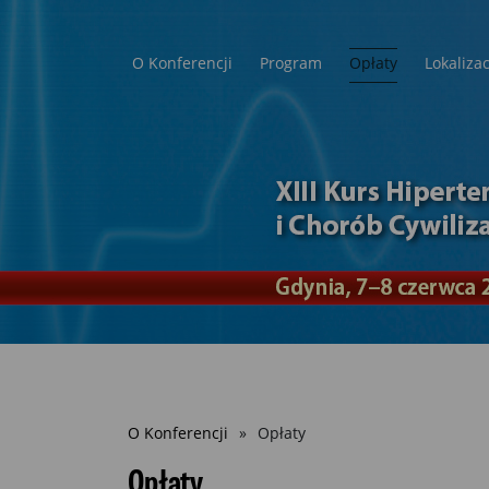
O Konferencji
Program
Opłaty
Lokalizac
Ścieżka
O Konferencji
Opłaty
nawigacyjna
Opłaty