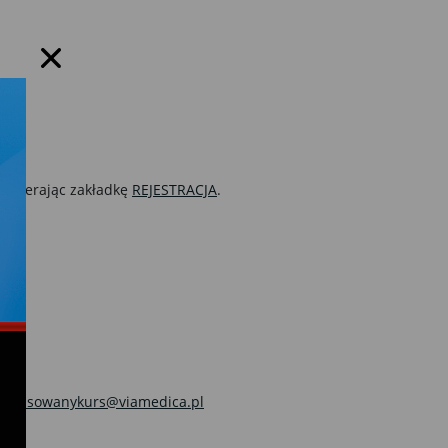
wybierając zakładkę
REJESTRACJA
.
wansowanykurs@viamedica.pl