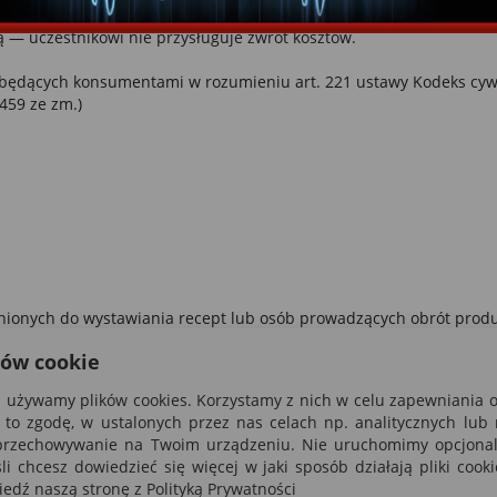
onferencją — koszty manipulacyjne wynoszą 35%,
 — uczestnikowi nie przysługuje zwrot kosztów.
będących konsumentami w rozumieniu art. 221 ustawy Kodeks cywilny
 459 ze zm.)
wnionych do wystawiania recept lub osób prowadzących obrót pro
 Dz.U. z 2020 r. poz. 944).
ków cookie
ej używamy plików cookies. Korzystamy z nich w celu zapewniania
na to zgodę, w ustalonych przez nas celach np. analitycznych lub
 przechowywanie na Twoim urządzeniu. Nie uruchomimy opcjonaln
śli chcesz dowiedzieć się więcej w jaki sposób działają pliki coo
edź naszą stronę z Polityką Prywatności