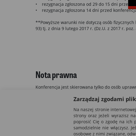
• rezygnacja zgłoszona od 29 do 15 dni przed k
• rezygnacja zgłoszona 14 dni przed konferencją
**Powyższe warunki nie dotyczą osób fizycznych 
93) tj. z dnia 9 lutego 2017 r. (Dz.U. z 2017 r. poz.
Nota prawna
Konferencja jest skierowana tylko do osób upra
dnia 6 września 2001 r. Prawo farmaceutyczne (t.j.
Zarządzaj zgodami pli
Na naszej stronie internetow
strony oraz jeżeli wyrazisz 
poprosić Cię o zgodę na ich
samodzielnie nie włączysz. Je
osobowe z nimi związane, odwi