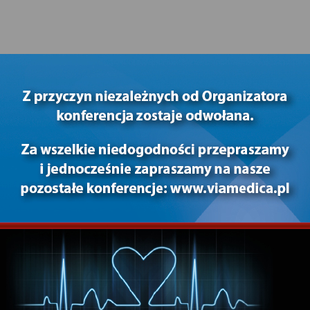
a opłaty rejestracyjnej na miejscu.
ię za pośrednictwem elektronicznego systemu obsługi konferencji, 
zapewniamy:
 należy zgłaszać na adres Organizatora lub e-mailem na adres:
zaa
 zwrot opłaty rejestracyjnej pomniejszony o koszty manipulacyjne:
0 dni przed konferencją — koszty manipulacyjne wynoszą 10%,